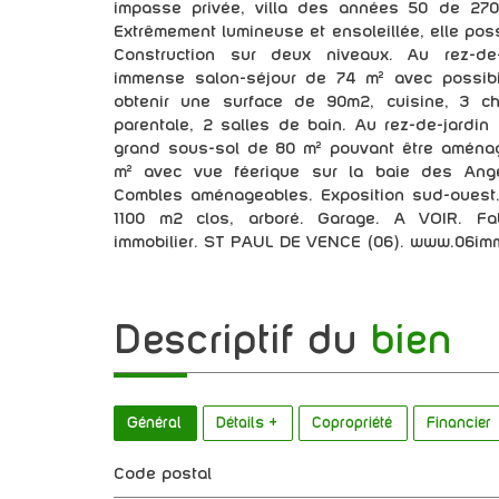
impasse privée, villa des années 50 de 270
Extrêmement lumineuse et ensoleillée, elle po
Construction sur deux niveaux. Au rez-de-
immense salon-séjour de 74 m² avec possibili
obtenir une surface de 90m2, cuisine, 3 c
parentale, 2 salles de bain. Au rez-de-jardi
grand sous-sol de 80 m² pouvant être aménag
m² avec vue féerique sur la baie des Ange
Combles aménageables. Exposition sud-ouest. 
1100 m2 clos, arboré. Garage. A VOIR. F
immobilier. ST PAUL DE VENCE (06). www.06im
descriptif du
bien
Général
Détails +
Copropriété
Financier
Code postal