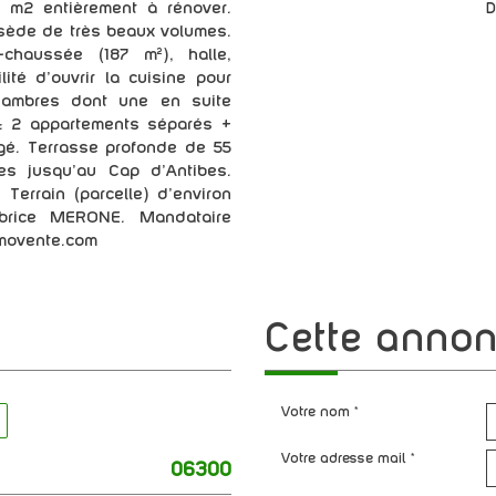
 m2 entièrement à rénover.
D
ssède de très beaux volumes.
chaussée (187 m²), halle,
té d'ouvrir la cuisine pour
hambres dont une en suite
n : 2 appartements séparés +
é. Terrasse profonde de 55
s jusqu'au Cap d'Antibes.
Terrain (parcelle) d'environ
abrice MERONE. Mandataire
movente.com
cette anno
Votre nom *
Votre adresse mail *
06300