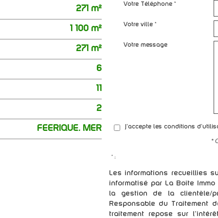
Votre Téléphone *
271 m²
Votre ville *
1 100 m²
Votre message
271 m²
6
11
2
FEERIQUE. MER
J'accepte les conditions d'utili
* 
* :
Les informations recueillies s
informatisé par La Boite Immo
la gestion de la clientèle
Responsable du Traitement d
traitement repose sur l'intér