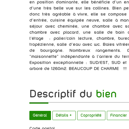
en position dominante, elle bénéficie d'un en
d’une très belle vue sur les collines. Bien 
donc très agréable à vivre, elle se compose 
d’entrée, cuisine équipée neuve, salle à ma
séjour avec cheminée, une chambre avec sa
chambre avec placard, une salle de bain av
l’étage : palier/coin lecture, chambre, bur
tropézienne, salle d’eau avec wc. Baies vitrée
de bourgogne. Nombreux rangements. G
"maisonnette" indépendante à l'arriere du ter
Exposition exceptionnelle : SUD/EST, SUD et
arboré de 1260m2. BEAUCOUP DE CHARME !!!
descriptif du
bien
Général
Détails +
Copropriété
Financier
Code postal