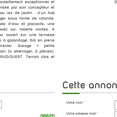
soleillement exceptionnel et
D
pensée par son concepteur et
au rez de jardin : d'un hall
nger sous forme de rotonde,
lle d’eau et placards, une
ec wc, toilette invités. A
eau ouvert sur une terrasse
s à galandage. Sol en pierre
renier. Garage + petite
rain (à aménager; 2 pièces).
 SUD/OUEST. Terrain clos et
cette anno
Votre nom *
Votre adresse mail *
06620