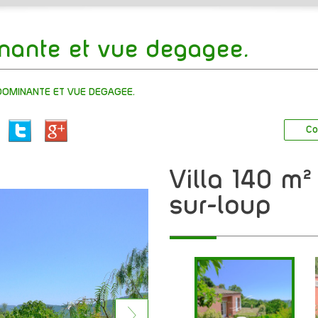
inante et vue degagee.
 DOMINANTE ET VUE DEGAGEE.
Co
villa 140 m² - 5 pièces - le bar-
sur-loup