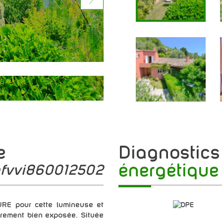
e
diagnostic
énergétique
mfvvi860012502
E pour cette lumineuse et
ièrement bien exposée. Située