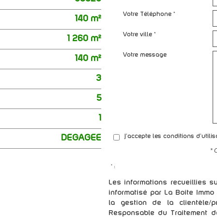
Votre Téléphone *
140 m²
Votre ville *
1 260 m²
Votre message
140 m²
3
5
1
DEGAGEE
J'accepte les conditions d'utili
* 
* :
Les informations recueillies s
informatisé par La Boite Immo
la gestion de la clientèle
Responsable du Traitement d