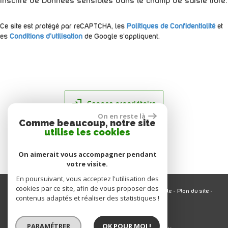
inscrire de Données sensibles dans le champ de saisie libre.
Ce site est protégé par reCAPTCHA, les
Politiques de Confidentialité
et
es
Conditions d'utilisation
de Google s'appliquent.
Espace propriétaire
On en reste là
Comme beaucoup, notre site
utilise les cookies
On aimerait vous accompagner pendant
votre visite.
En poursuivant, vous acceptez l'utilisation des
cookies par ce site, afin de vous proposer des
© 2026 | Tous droits réservés | Traduction powered by Google -
Plan du site
-
contenus adaptés et réaliser des statistiques !
Mentions légales
-
Nos honoraires
-
Partenaires
-
Admin
Site internet compatible multi-supports,
PARAMÉTRER
OK POUR MOI !